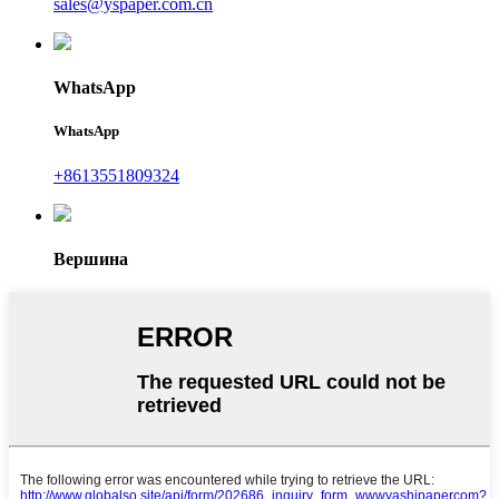
sales@yspaper.com.cn
WhatsApp
WhatsApp
+8613551809324
Вершина