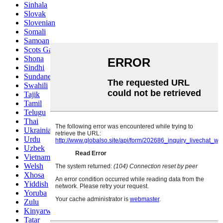
Sinhala
Slovak
Slovenian
Somali
Samoan
Scots Gaelic
Shona
Sindhi
Sundanese
Swahili
Tajik
Tamil
Telugu
Thai
Ukrainian
Urdu
Uzbek
Vietnamese
Welsh
Xhosa
Yiddish
Yoruba
Zulu
Kinyarwanda
Tatar