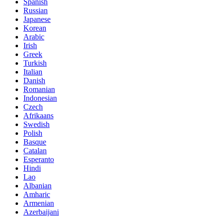
Spanish
Russian
Japanese
Korean
Arabic
Irish
Greek
Turkish
Italian
Danish
Romanian
Indonesian
Czech
Afrikaans
Swedish
Polish
Basque
Catalan
Esperanto
Hindi
Lao
Albanian
Amharic
Armenian
Azerbaijani