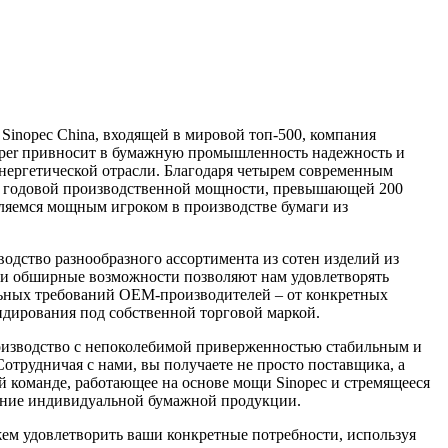
Sinopec China, входящей в мировой топ-500, компания
 Paper привносит в бумажную промышленность надежность и
энергетической отрасли. Благодаря четырем современным
и годовой производственной мощности, превышающей 200
вляемся мощным игроком в производстве бумаги из
одство разнообразного ассортимента из сотен изделий из
Эти обширные возможности позволяют нам удовлетворять
ьных требований OEM-производителей – от конкретных
ндирования под собственной торговой маркой.
изводство с непоколебимой приверженностью стабильным и
отрудничая с нами, вы получаете не просто поставщика, а
 команде, работающее на основе мощи Sinopec и стремящееся
ение индивидуальной бумажной продукции.
жем удовлетворить ваши конкретные потребности, используя