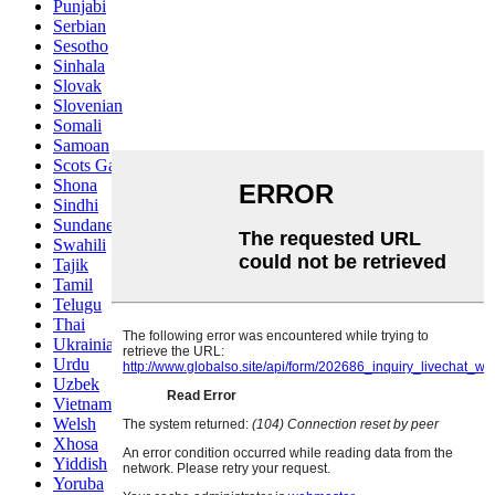
Punjabi
Serbian
Sesotho
Sinhala
Slovak
Slovenian
Somali
Samoan
Scots Gaelic
Shona
Sindhi
Sundanese
Swahili
Tajik
Tamil
Telugu
Thai
Ukrainian
Urdu
Uzbek
Vietnamese
Welsh
Xhosa
Yiddish
Yoruba