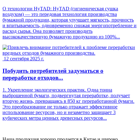
О технологии HyTAD: HyTAD (гигиеническая сушка
воздухом) — это передовая технология производства
бумажной продукции, которая улучшает мягкость, прочность
и впитываемость, одновременно снижая энергопотребление и
расход сырья. Она позволяет производить
высококачественную бумажную продукцию из 100%...
12 сентября 2025 г.
Побудить потребителей задуматься о
переработке отходов...
1. Укрепление экологических практик. Одна тонна
выброшенной бумаги, подвергнутая переработке, получает
вторую жизнь, превращаясь в 850 кг переработанной бумаги.
Это преобразование не только отражает эффективное
использование ресурсов, но и незаметно защищает 3
кубических метра ценных древесных ресурсов...
Наша продукция хорошо продается в Китае и широко