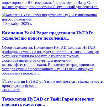
директоров г-н Ю, генеральный директор г-н Чжоу Сян и
высшее руководство посетили Сычуаньский университет...
10 декабря 2025 г.
Компания Yashi Paper представила HyTAD:
технологию нового поколения...
Обзор технологии: Понимание HyTAD Система HyTAD
(гибридная сушка на воздухе) сочетает оптимизированную
механику сушки на воздухе с контролируемым
формированием структуры для получения
высокоэффективной ткани. В отличие от традиционных
методов сушки с прессованием, HyTAD минимизирует
образование волокон…
06.12.2025
Технология HyTAD от Yashi Paper позволит
повысить качество...