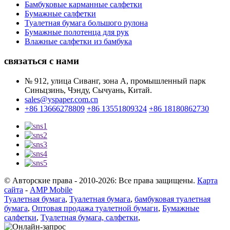
Бамбуковые карманные салфетки
Бумажные салфетки
Туалетная бумага большого рулона
Бумажные полотенца для рук
Влажные салфетки из бамбука
связаться с нами
№ 912, улица Сиванг, зона А, промышленный парк
Синьцзинь, Чэнду, Сычуань, Китай.
sales@yspaper.com.cn
+86 13666278809
+86 13551809324
+86 18180862730
© Авторские права - 2010-2026: Все права защищены.
Карта
сайта
-
AMP Mobile
Туалетная бумага
,
Туалетная бумага
,
бамбуковая туалетная
бумага
,
Оптовая продажа туалетной бумаги
,
Бумажные
салфетки
,
Туалетная бумага, салфетки
,